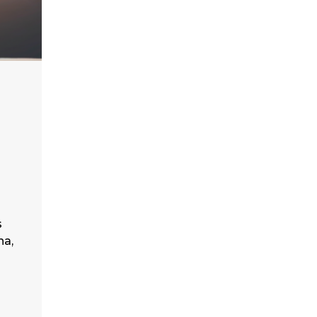
s
ha,