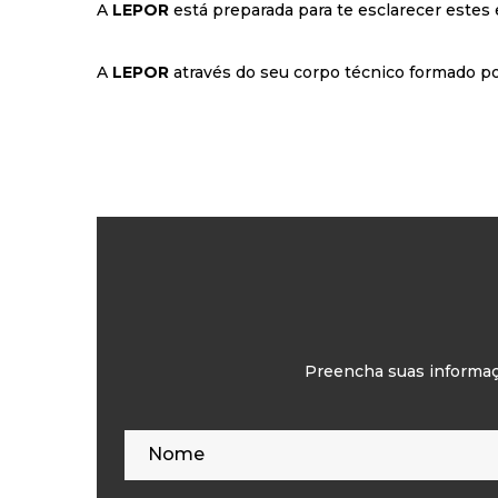
A
LEPOR
está preparada para te esclarecer estes
A
LEPOR
através do seu corpo técnico formado po
Preencha suas informaçõ