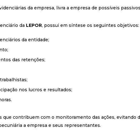
denciárias da empresa, livra a empresa de possíveis passivos 
denciário da
LEPOR
, possui em síntese os seguintes objetivos:
enciários da entidade;
nto;
entos das retenções;
rabalhistas;
ipação nos lucros e resultados;
horas.
dores que contribuem com o monitoramento das ações, evitando
e pecuniária a empresa e seus representantes.