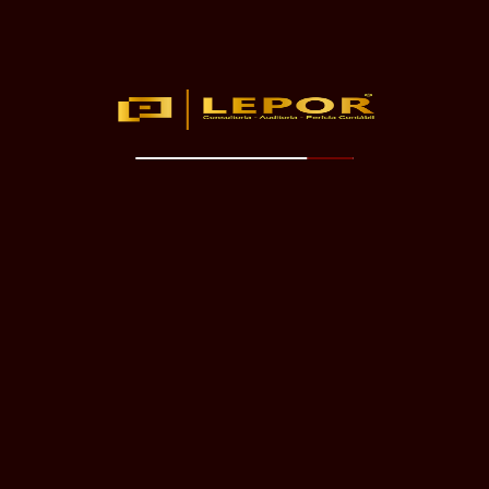
Compliance
Trabalhista e
Previdenciário
Consultoria
Financeira –
Econômica
Planejamento e
Compliance
Tributário
Recuperação
Judicial
Recuperação
Tributária
Sucessão Familiar